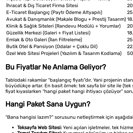
İhracat & Dış Ticaret Firma Sitesi
20
E-Ticaret Başlangıç (Paytr Ödeme Altyapılı)
25
Avukat & Danışmanlık (Makale Blogu + Prestij Tasarım)
18
Klinik & Sağlık Siteleri (Randevu Modülü + Yorumlar)
20
Güzellik Merkezi (Galeri + Fiyat Listesi)
18
Emlak & Oto Galeri (İlan Filtreleme)
25
Butik Otel & Pansiyon (Odalar + Çoklu Dil)
22
Özel Web Sitesi Projeleri (Yazılım & Tasarım Kodlama)
50
Bu Fiyatlar Ne Anlama Geliyor?
Tablodaki rakamlar “başlangıç fiyatı”dır. Yani projenin sta
büyüdükçe artar. En basit örnek: tek sayfa bir site ile (tek 
fiyat kıyaslarken “hangi paket hangi ihtiyacı çözüyor” so
Hangi Paket Sana Uygun?
“Bana hangisi lazım?” sorusunu netleştirmek için aşağıdak
Teksayfa Web Sitesi:
Yeni açılan işletmeler, tek hizmete