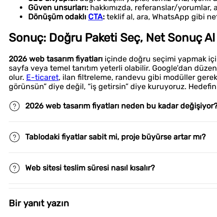
Güven unsurları:
hakkımızda, referanslar/yorumlar, açı
Dönüşüm odaklı
CTA
:
teklif al, ara, WhatsApp gibi net
Sonuç: Doğru Paketi Seç, Net Sonuç Al
2026 web tasarım fiyatları
içinde doğru seçimi yapmak için
sayfa veya temel tanıtım yeterli olabilir. Google’dan düze
olur.
E-ticaret
, ilan filtreleme, randevu gibi modüller ge
görünsün” diye değil, “iş getirsin” diye kuruyoruz. Hedefi
2026 web tasarım fiyatları neden bu kadar değişiyor
Tablodaki fiyatlar sabit mi, proje büyürse artar mı?
Web sitesi teslim süresi nasıl kısalır?
Bir yanıt yazın