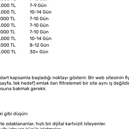
.000 TL
7-9 Gün
.000 TL
10-14 Gün
.000 TL
7-10 Gün
.000 TL
7-10 Gün
.000 TL
7-10 Gün
.000 TL
10-14 Gün
.000 TL
8-12 Gün
.000 TL
30+ Gün
ndart kapsamla başladığı noktayı gösterir. Bir web sitesinin f
sayfa, tek hedef) emlak ilan filtrelemeli bir site aynı iş değil
rusuna bakmak gerekir.
i gibi düşün:
 odaklananlar, hızlı bir dijital kartvizit isteyenler.