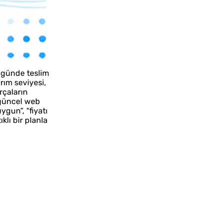
ç günde teslim
rım seviyesi,
rçaların
 güncel web
ygun”, “fiyatı
klı bir planla