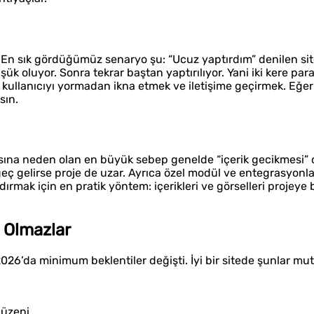
. En sık gördüğümüz senaryo şu: “Ucuz yaptırdım” denilen si
k oluyor. Sonra tekrar baştan yaptırılıyor. Yani iki kere para 
: kullanıcıyı yormadan ikna etmek ve iletişime geçirmek. Eğe
sın.
asına neden olan en büyük sebep genelde “içerik gecikmesi” o
ri geç gelirse proje de uzar. Ayrıca özel modül ve entegrasyonl
andırmak için en pratik yöntem: içerikleri ve görselleri proje
 Olmazlar
026’da minimum beklentiler değişti. İyi bir sitede şunlar mut
düzeni.