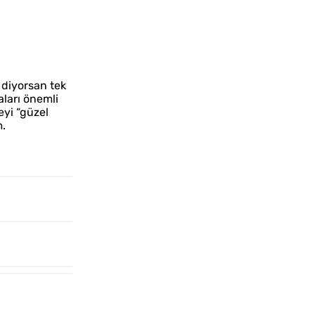
 diyorsan tek
aları önemli
eyi “güzel
m.