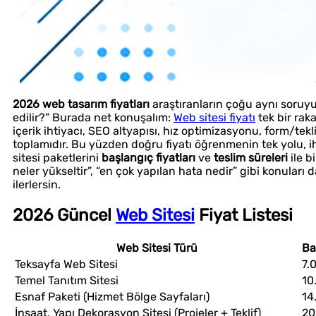
2026 web tasarım fiyatları
araştıranların çoğu aynı soruyu
edilir?” Burada net konuşalım:
Web sitesi fiyatı
tek bir rak
içerik ihtiyacı, SEO altyapısı, hız optimizasyonu, form/tek
toplamıdır. Bu yüzden doğru fiyatı öğrenmenin tek yolu, ih
sitesi paketlerini
başlangıç fiyatları
ve
teslim süreleri
ile b
neler yükseltir”, “en çok yapılan hata nedir” gibi konuları 
ilerlersin.
2026 Güncel
Web Sitesi
Fiyat Listesi
Web Sitesi Türü
Ba
Teksayfa Web Sitesi
7.
Temel Tanıtım Sitesi
10
Esnaf Paketi (Hizmet Bölge Sayfaları)
14
İnşaat, Yapı Dekorasyon Sitesi (Projeler + Teklif)
20