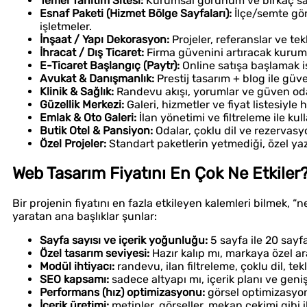
Temel Tanıtım Sitesi:
Kurumsal görünüm ve birkaç say
Esnaf Paketi (Hizmet Bölge Sayfaları):
İlçe/semte gör
işletmeler.
İnşaat / Yapı Dekorasyon:
Projeler, referanslar ve tek
İhracat / Dış Ticaret:
Firma güvenini artıracak kurum
E-Ticaret Başlangıç (Paytr):
Online satışa başlamak is
Avukat & Danışmanlık:
Prestij tasarım + blog ile gü
Klinik & Sağlık:
Randevu akışı, yorumlar ve güven odakl
Güzellik Merkezi:
Galeri, hizmetler ve fiyat listesiyle
Emlak & Oto Galeri:
İlan yönetimi ve filtreleme ile kul
Butik Otel & Pansiyon:
Odalar, çoklu dil ve rezervasy
Özel Projeler:
Standart paketlerin yetmediği, özel yazı
Web Tasarım Fiyatını En Çok Ne Etkiler
Bir projenin fiyatını en fazla etkileyen kalemleri bilmek, “
yaratan ana başlıklar şunlar:
Sayfa sayısı ve içerik yoğunluğu:
5 sayfa ile 20 sayfa
Özel tasarım seviyesi:
Hazır kalıp mı, markaya özel 
Modül ihtiyacı:
randevu, ilan filtreleme, çoklu dil, tekli
SEO kapsamı:
sadece altyapı mı, içerik planı ve gen
Performans (hız) optimizasyonu:
görsel optimizasyonu
İçerik üretimi:
metinler, görseller, mekan çekimi gibi i