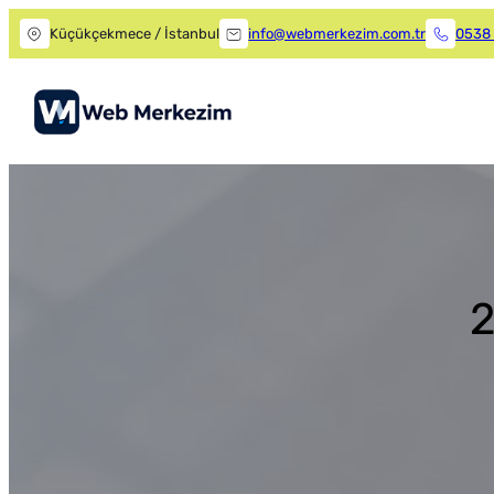
Küçükçekmece / İstanbul
info@webmerkezim.com.tr
0538 
2