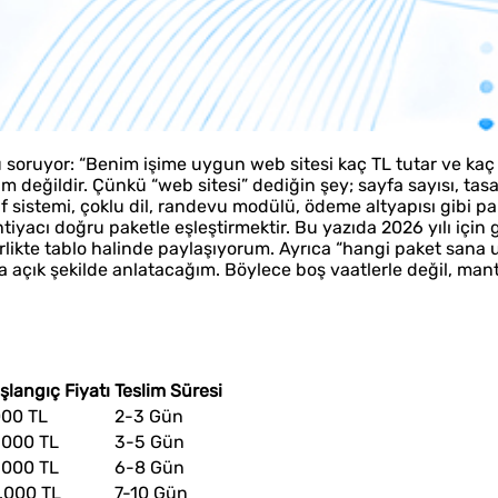
 soruyor: “Benim işime uygun web sitesi kaç TL tutar ve ka
am değildir. Çünkü “web sitesi” dediğin şey; sayfa sayısı, tasa
lif sistemi, çoklu dil, randevu modülü, ödeme altyapısı gibi pa
tiyacı doğru paketle eşleştirmektir. Bu yazıda 2026 yılı için
irlikte tablo halinde paylaşıyorum. Ayrıca “hangi paket sana u
da açık şekilde anlatacağım. Böylece boş vaatlerle değil, mantı
şlangıç Fiyatı
Teslim Süresi
000 TL
2-3 Gün
.000 TL
3-5 Gün
.000 TL
6-8 Gün
.000 TL
7-10 Gün