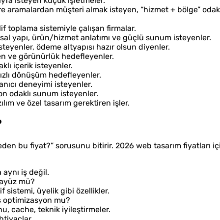
fa isteyen küçük işletmeler.
e aramalardan müşteri almak isteyen, “hizmet + bölge” odakl
lif toplama sistemiyle çalışan firmalar.
sal yapı, ürün/hizmet anlatımı ve güçlü sunum isteyenler.
teyenler, ödeme altyapısı hazır olsun diyenler.
ven ve görünürlük hedefleyenler.
ı içerik isteyenler.
 hızlı dönüşüm hedefleyenler.
lanıcı deneyimi isteyenler.
on odaklı sunum isteyenler.
lım ve özel tasarım gerektiren işler.
?
neden bu fiyat?” sorusunu bitirir. 2026 web tasarım fiyatları i
 aynı iş değil.
arayüz mü?
f sistemi, üyelik gibi özellikler.
iş optimizasyon mu?
, cache, teknik iyileştirmeler.
htiyaçlar.