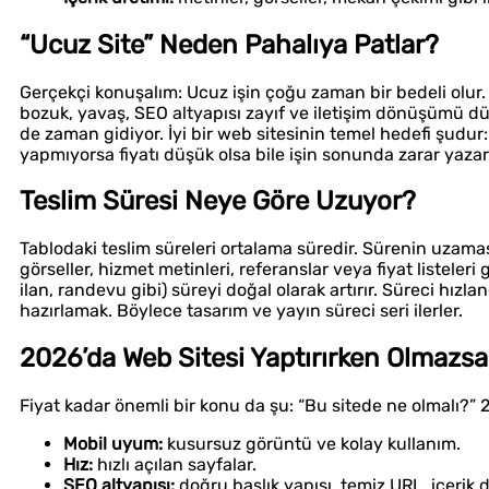
“Ucuz Site” Neden Pahalıya Patlar?
Gerçekçi konuşalım: Ucuz işin çoğu zaman bir bedeli olur
bozuk, yavaş, SEO altyapısı zayıf ve iletişim dönüşümü düşü
de zaman gidiyor. İyi bir web sitesinin temel hedefi şudur
yapmıyorsa fiyatı düşük olsa bile işin sonunda zarar yazar
Teslim Süresi Neye Göre Uzuyor?
Tablodaki teslim süreleri ortalama süredir. Sürenin uzam
görseller, hizmet metinleri, referanslar veya fiyat listele
ilan, randevu gibi) süreyi doğal olarak artırır. Süreci hızl
hazırlamak. Böylece tasarım ve yayın süreci seri ilerler.
2026’da Web Sitesi Yaptırırken Olmazsa
Fiyat kadar önemli bir konu da şu: “Bu sitede ne olmalı?” 2
Mobil uyum:
kusursuz görüntü ve kolay kullanım.
Hız:
hızlı açılan sayfalar.
SEO altyapısı:
doğru başlık yapısı, temiz URL, içerik 