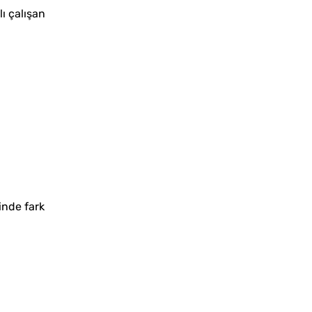
ı çalışan
çinde fark