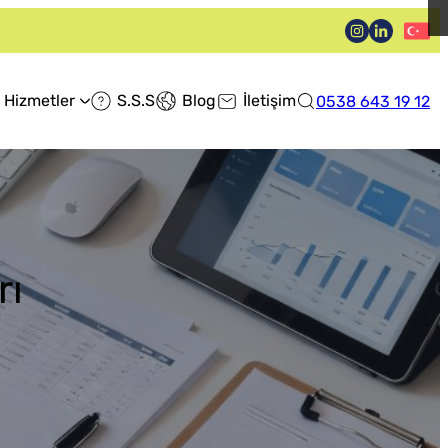
Hizmetler
S.S.S
Blog
İletişim
0538 643 19 12
rı