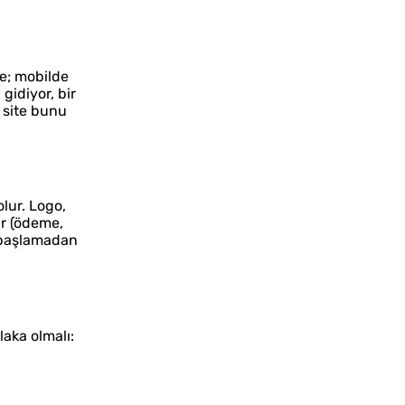
te; mobilde
gidiyor, bir
r site bunu
lur. Logo,
ar (ödeme,
ye başlamadan
laka olmalı: