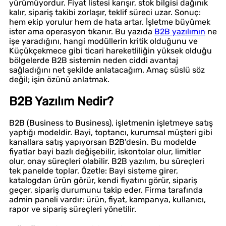
yürümüyordur. Fiyat listesi karışır, stok bilgisi dağınık
kalır, sipariş takibi zorlaşır, teklif süreci uzar. Sonuç:
hem ekip yorulur hem de hata artar. İşletme büyümek
ister ama operasyon tıkanır. Bu yazıda
B2B yazılımın
ne
işe yaradığını, hangi modüllerin kritik olduğunu ve
Küçükçekmece gibi ticari hareketliliğin yüksek olduğu
bölgelerde B2B sistemin neden ciddi avantaj
sağladığını net şekilde anlatacağım. Amaç süslü söz
değil; işin özünü anlatmak.
B2B Yazılım Nedir?
B2B (Business to Business), işletmenin işletmeye satış
yaptığı modeldir. Bayi, toptancı, kurumsal müşteri gibi
kanallara satış yapıyorsan B2B’desin. Bu modelde
fiyatlar bayi bazlı değişebilir, iskontolar olur, limitler
olur, onay süreçleri olabilir. B2B yazılım, bu süreçleri
tek panelde toplar. Özetle: Bayi sisteme girer,
katalogdan ürün görür, kendi fiyatını görür, sipariş
geçer, sipariş durumunu takip eder. Firma tarafında
admin paneli vardır: ürün, fiyat, kampanya, kullanıcı,
rapor ve sipariş süreçleri yönetilir.