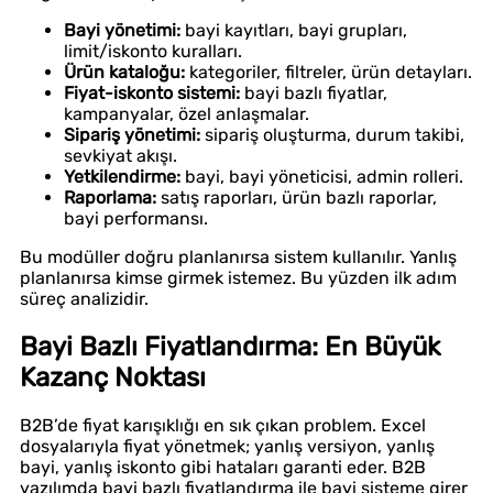
Bayi yönetimi:
bayi kayıtları, bayi grupları,
limit/iskonto kuralları.
Ürün kataloğu:
kategoriler, filtreler, ürün detayları.
Fiyat-iskonto sistemi:
bayi bazlı fiyatlar,
kampanyalar, özel anlaşmalar.
Sipariş yönetimi:
sipariş oluşturma, durum takibi,
sevkiyat akışı.
Yetkilendirme:
bayi, bayi yöneticisi, admin rolleri.
Raporlama:
satış raporları, ürün bazlı raporlar,
bayi performansı.
Bu modüller doğru planlanırsa sistem kullanılır. Yanlış
planlanırsa kimse girmek istemez. Bu yüzden ilk adım
süreç analizidir.
Bayi Bazlı Fiyatlandırma: En Büyük
Kazanç Noktası
B2B’de fiyat karışıklığı en sık çıkan problem. Excel
dosyalarıyla fiyat yönetmek; yanlış versiyon, yanlış
bayi, yanlış iskonto gibi hataları garanti eder. B2B
yazılımda bayi bazlı fiyatlandırma ile bayi sisteme girer