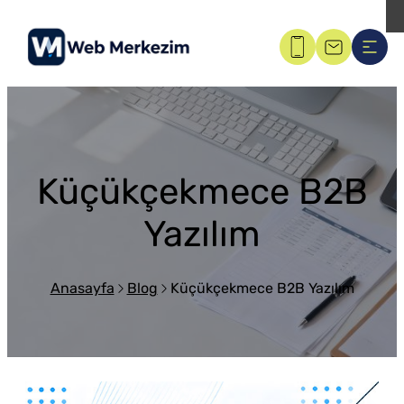
Küçükçekmece B2B
Yazılım
Anasayfa
Blog
Küçükçekmece B2B Yazılım